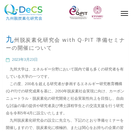
Skip
to
content
(Press
Enter)
九
州脱炭素化研究会 with Q-PIT 準備セミナ
ーの開催について
2023年3月23日
九州大学は、エネルギー分野において国内で最も多くの研究者を有
している大学の一つです。
この度、200名を超える研究者が参画するエネルギー研究教育機構
(Q-PIT)での研究成果を基に、2050年脱炭素社会実現に向け、カーボン
ニュートラル・脱炭素化の研究開発と社会実装性向上を目指し、自由
な討論の場の提供や研究者及び博士課程学生との交流支援を行う研究
会を令和5年4月に設立いたします。
九州脱炭素化研究会の設立に先立ち、下記のとおり準備セミナーを
開催しますので、脱炭素化に積極的、または関心をお持ちの企業の皆