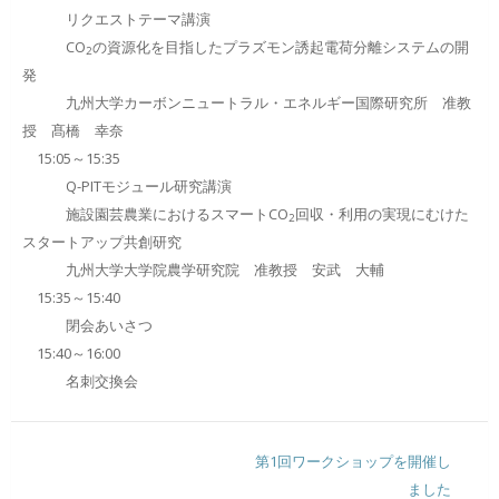
リクエストテーマ講演
CO
の資源化を目指したプラズモン誘起電荷分離システムの開
2
発
九州大学カーボンニュートラル・エネルギー国際研究所 准教
授 髙橋 幸奈
15:05～15:35
Q-PITモジュール研究講演
施設園芸農業におけるスマートCO
回収・利用の実現にむけた
2
スタートアップ共創研究
九州大学大学院農学研究院 准教授 安武 大輔
15:35～15:40
閉会あいさつ
15:40～16:00
名刺交換会
投
第1回ワークショップを開催し
稿
ました