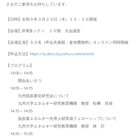
さまのご参加をお待ちしています。
【日時】令和５年３月２３日（木）１３：３０開場
【会場】JR博多シティ １０階 大会議室
【会場定員】５０名（申込先着順：参加費無料）オンライン同時開催
【申込方法】
https://q-decs.kyushu-u.net/event/
【プログラム】
14:00～14:05
開会あいさつ
14:05～14:15
九州脱炭素化研究会について
九州大学エネルギー研究教育機構 教授 松﨑 良雄
14:15～14:35
脱炭素エネルギー先導人材育成フェローシップについて
九州大学エネルギー研究教育機構 教授 林 灯
14:35～15:05