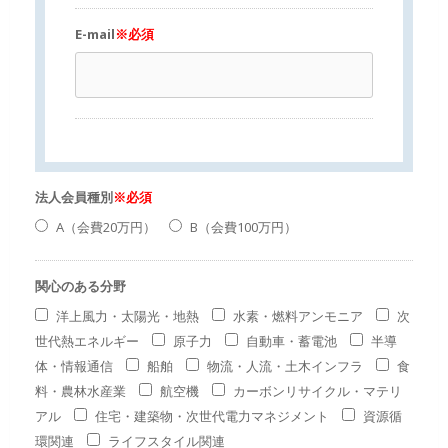
E-mail
※必須
法人会員種別
※必須
A（会費20万円）
B（会費100万円）
関心のある分野
洋上風力・太陽光・地熱
水素・燃料アンモニア
次
世代熱エネルギー
原子力
自動車・蓄電池
半導
体・情報通信
船舶
物流・人流・土木インフラ
食
料・農林水産業
航空機
カーボンリサイクル・マテリ
アル
住宅・建築物・次世代電力マネジメント
資源循
環関連
ライフスタイル関連